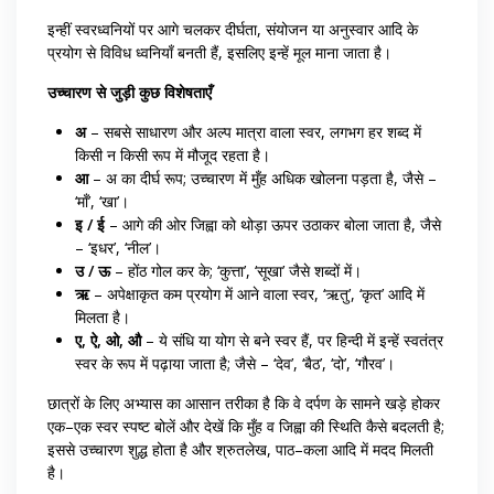
इन्हीं स्वरध्वनियों पर आगे चलकर दीर्घता, संयोजन या अनुस्वार आदि के
प्रयोग से विविध ध्वनियाँ बनती हैं, इसलिए इन्हें मूल माना जाता है।
उच्चारण से जुड़ी कुछ विशेषताएँ
अ
– सबसे साधारण और अल्प मात्रा वाला स्वर, लगभग हर शब्द में
किसी न किसी रूप में मौजूद रहता है।
आ
– अ का दीर्घ रूप; उच्चारण में मुँह अधिक खोलना पड़ता है, जैसे –
‘माँ’, ‘खा’।
इ / ई
– आगे की ओर जिह्वा को थोड़ा ऊपर उठाकर बोला जाता है, जैसे
– ‘इधर’, ‘नील’।
उ / ऊ
– होंठ गोल कर के; ‘कुत्ता’, ‘सूखा’ जैसे शब्दों में।
ऋ
– अपेक्षाकृत कम प्रयोग में आने वाला स्वर, ‘ऋतु’, ‘कृत’ आदि में
मिलता है।
ए, ऐ, ओ, औ
– ये संधि या योग से बने स्वर हैं, पर हिन्दी में इन्हें स्वतंत्र
स्वर के रूप में पढ़ाया जाता है; जैसे – ‘देव’, ‘बैठ’, ‘दो’, ‘गौरव’।
छात्रों के लिए अभ्यास का आसान तरीका है कि वे दर्पण के सामने खड़े होकर
एक–एक स्वर स्पष्ट बोलें और देखें कि मुँह व जिह्वा की स्थिति कैसे बदलती है;
इससे उच्चारण शुद्ध होता है और श्रुतलेख, पाठ–कला आदि में मदद मिलती
है।