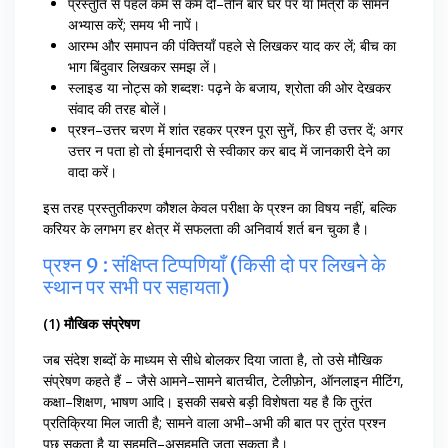
प्रस्तुति से पहले कम से कम दो–तीन बार घर पर या मित्रों के सामने
अभ्यास करें; समय भी नापें।
आरम्भ और समापन की पंक्तियाँ पहले से लिखकर याद कर लें; बीच का
भाग बिंदुवार लिखकर समझ लें।
स्लाइड या नोट्स को शब्दशः पढ़ने के बजाय, श्रोता की ओर देखकर
संवाद की तरह बोलें।
प्रश्न–उत्तर चरण में शांत रहकर प्रश्न पूरा सुनें, फिर ही उत्तर दें; अगर
उत्तर न पता हो तो ईमानदारी से स्वीकार कर बाद में जानकारी देने का
वादा करें।
इस तरह प्रस्तुतीकरण कौशल केवल परीक्षा के प्रश्न का विषय नहीं, बल्कि
करियर के लगभग हर क्षेत्र में सफलता की अनिवार्य शर्त बन चुका है।
प्रश्न 9 : संक्षिप्त टिप्पणियाँ (किसी दो पर लिखने के
स्थान पर सभी पर सहायता)
(1) मौखिक संप्रेषण
जब संदेश शब्दों के माध्यम से सीधे बोलकर दिया जाता है, तो उसे मौखिक
संप्रेषण कहते हैं – जैसे आमने–सामने बातचीत, टेलीफ़ोन, ऑनलाइन मीटिंग,
कक्षा–शिक्षण, भाषण आदि। इसकी सबसे बड़ी विशेषता यह है कि तुरंत
प्रतिक्रिया मिल जाती है; सामने वाला अभी–अभी की बात पर तुरंत प्रश्न
पूछ सकता है या सहमति–असहमति जता सकता है।