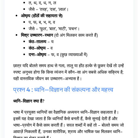
त, थ, द, ध, न, ल
जैसे – ‘तरह’, ‘दस’, ‘लाल’।
ओष्ठ्य (होंठों की सहायता से)
प, फ, ब, भ, म, व
जैसे – ‘फूल’, ‘बात’, ‘माटी’, ‘वचन’।
मिश्र उच्चारण–स्थान
(दो अंग मिलकर काम करते हैं)
कंठ–तालव्य
– य
कंठ–ओष्ठ्य
– व
दन्त–ओष्ठ्य
– फ, व (कुछ व्याख्याओं में)
छात्र यदि बोलते समय हाथ से गला, तालु या होंठ हल्के से छूकर देखें तो उन्हें
स्पष्ट अनुभव होगा कि किस व्यंजन में कौन–सा अंग सबसे अधिक सक्रिय है;
यही वास्तविक जीवन का उच्चारण–अभ्यास है।
प्रश्न 4 : ध्वनि–विज्ञान की संकल्पना और महत्त्व
ध्वनि–विज्ञान क्या है?
भाषा में प्रयुक्त ध्वनियों का वैज्ञानिक अध्ययन ध्वनि–विज्ञान कहलाता है।
इसमें यह देखा जाता है कि ध्वनियाँ कैसे बनती हैं, कैसे सुनाई देती हैं और
भाषा–प्रयोग में कैसे काम करती हैं। सरल शब्दों में कहें तो – बोलते समय जो
आवाज़ें निकलती हैं, उनका शारीरिक, श्रव्य और भाषिक पक्ष मिलकर ध्वनि–
विज्ञान का क्षेत्र बनाते हैं।