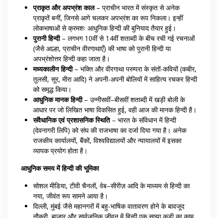
प्राकृत और अपभ्रंश काल
– प्राचीन भारत में संस्कृत से अनेक
प्राकृतें बनीं, जिनसे आगे चलकर अपभ्रंश का रूप निकला। इन्हीं
लोकभाषाओं से क्रमशः आधुनिक हिन्दी की बुनियाद तैयार हुई।
पुरानी हिन्दी
– लगभग 10वीं से 14वीं शताब्दी के बीच रची गई रचनाओं
(जैसे आल्हा, प्राचीन वीरगाथाएँ) की भाषा को पुरानी हिन्दी या
अपभ्रंशोत्तर हिन्दी कहा जाता है।
मध्यकालीन हिन्दी
– भक्ति और वीरगाथा परम्परा के संतों-कवियों (कबीर,
तुलसी, सूर, मीरा आदि) ने अपनी-अपनी बोलियों में साहित्य रचकर हिन्दी
को समृद्ध किया।
आधुनिक मानक हिन्दी
– उन्नीसवीं–बीसवीं शताब्दी में खड़ी बोली के
आधार पर जो लिखित भाषा विकसित हुई, वही आज की मानक हिन्दी है।
संवैधानिक एवं प्रशासनिक स्थिति
– भारत के संविधान में हिन्दी
(देवनागरी लिपि) को संघ की राजभाषा का दर्जा दिया गया है। अनेक
राजकीय कार्यालयों, बैंकों, विश्वविद्यालयों और न्यायालयों में इसका
व्यापक प्रयोग होता है।
आधुनिक समय में हिन्दी की भूमिका
सोशल मीडिया, टीवी चैनलों, वेब–सीरीज़ आदि के माध्यम से हिन्दी का
नया, जीवंत रूप सामने आया है।
दिल्ली, मुंबई जैसे महानगरों में बहु-भाषिक वातावरण होने के बावजूद
नौकरी, बाज़ार और सार्वजनिक जीवन में हिन्दी एक साझा कड़ी का काम