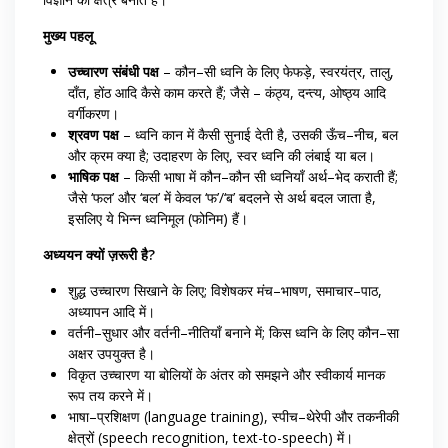
मुख्य पहलू
उच्चारण संबंधी पक्ष
– कौन–सी ध्वनि के लिए फेफड़े, स्वरयंत्र, तालु,
दाँत, होंठ आदि कैसे काम करते हैं; जैसे – कंठ्य, दन्त्य, ओष्ठ्य आदि
वर्गीकरण।
श्रवण पक्ष
– ध्वनि कान में कैसी सुनाई देती है, उसकी ऊँच–नीच, बल
और क्रम क्या है; उदाहरण के लिए, स्वर ध्वनि की लंबाई या बल।
भाषिक पक्ष
– किसी भाषा में कौन–कौन सी ध्वनियाँ अर्थ–भेद कराती हैं;
जैसे ‘फल’ और ‘बल’ में केवल ‘फ’/‘ब’ बदलने से अर्थ बदल जाता है,
इसलिए ये भिन्न ध्वनिमूल (फोनिम) हैं।
अध्ययन क्यों ज़रूरी है?
शुद्ध उच्चारण सिखाने के लिए; विशेषकर मंच–भाषण, समाचार–पाठ,
अध्यापन आदि में।
वर्तनी–सुधार और वर्तनी–नीतियाँ बनाने में; किस ध्वनि के लिए कौन–सा
अक्षर उपयुक्त है।
विकृत उच्चारण या बोलियों के अंतर को समझने और स्वीकार्य मानक
रूप तय करने में।
भाषा–प्रशिक्षण (language training), स्पीच–थेरेपी और तकनीकी
क्षेत्रों (speech recognition, text-to-speech) में।