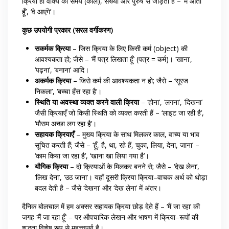
क्रिया ही वाक्य को समय (काल), संख्या और पुरुष से जोड़ती है – ‘मैं आता
हूँ’, ‘वे आएंगे’।
कुछ उपयोगी प्रकार (सरल वर्गीकरण)
सकर्मक क्रिया
– जिस क्रिया के लिए किसी कर्म (object) की
आवश्यकता हो; जैसे – ‘मैं पत्र लिखता हूँ’ (पत्र = कर्म)। ‘खाना’,
‘पढ़ना’, ‘बनाना’ आदि।
अकर्मक क्रिया
– जिसे कर्म की आवश्यकता न हो; जैसे – ‘सूरज
निकला’, ‘बच्चा हँस रहा है’।
स्थिति या अवस्था व्यक्त करने वाली क्रिया
– ‘होना’, ‘लगना’, ‘दिखना’
जैसी क्रियाएँ जो किसी स्थिति को व्यक्त करती हैं – ‘लाइट जा रही है’,
‘मौसम अच्छा लग रहा है’।
सहायक क्रियाएँ
– मुख्य क्रिया के साथ मिलकर काल, वाच्य या भाव
सूचित करती हैं; जैसे – ‘हूँ, है, था, रहे हैं, चुका, लिया, देना, जाना’ –
‘काम किया जा रहा है’, ‘खाना खा लिया गया है’।
यौगिक क्रिया
– दो क्रियाओं के मिलकर बनने से; जैसे – ‘देख लेना’,
‘लिख देना’, ‘उठ जाना’। यहाँ दूसरी क्रिया क्रिया–वाचक अर्थ को थोड़ा
बदल देती है – जैसे ‘देखना’ और ‘देख लेना’ में अंतर।
दैनिक बोलचाल में हम अक्सर सहायक क्रिया छोड़ देते हैं – ‘मैं जा रहा’ की
जगह ‘मैं जा रहा हूँ’ – पर औपचारिक लेखन और भाषण में क्रिया–रूपों की
शुद्धता विशेष रूप से महत्त्वपूर्ण है।