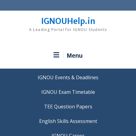
Skip
to
content
IGNOUHelp.in
A Leading Portal for IGNOU Students
Menu
IGNOU Events & Deadlines
IGNOU Exam Timetable
TEE Question Papers
IGNOU Career